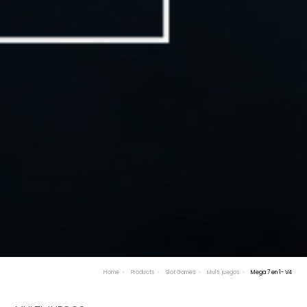
Home
Products
Slot Games
Multi juegos
Mega 7 en 1- V4